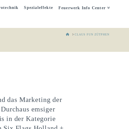
otechnik
Spezialeffekte
Feuerwerk Info Center
HOME
CLAUS FUN ZÜTPHEN
nd das Marketing der
 Durchaus emsiger
s in der Kategorie
 Six Flags Holland +