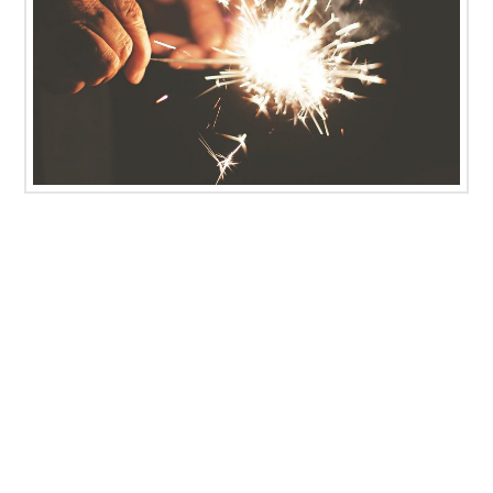
Lorem ipsum dolor sit amet, consectetur
adipiscing elit. Virtutibus igitur rectissime mihi
videris et ad consuetudinem nostrae orationis
vitia posuisse contraria. Te enim iudicem
aequum puto, modo quae dicat ille bene noris.
Sint modo partes vitae beatae. Cum praesertim
illa perdiscere ludus esset. Duo Reges: