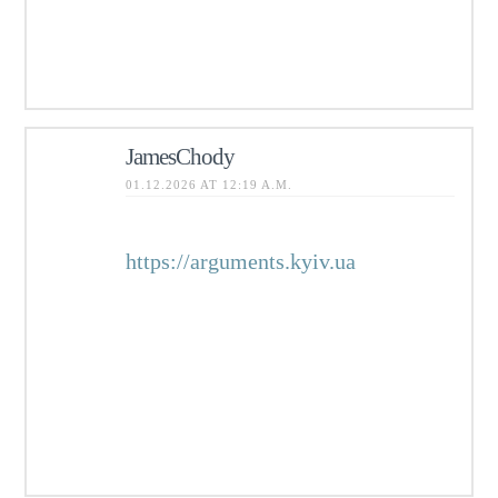
электроники, так что выгодно
избавиться можно практически от
любых лишних устройств.
JamesChody
01.12.2026 AT 12:19 A.M.
Свежие новости
https://arguments.kyiv.ua
Украины
и мира: события в Киеве и
регионах, экономика, общество,
происшествия, спорт, технологии
и культура. Оперативная лента
24/7, аналитика, комментарии,
фото и видео.