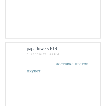
бортового компьютера и
навигации. Подходит для новых и
б/у авто. Профессиональная
настройка, аккуратная установка
и поддержка.
papaflowers-619
01.10.2026 AT 1:14 P.M.
Нужны цветы
доставка цветов
пхукет
мы предлагаем свежие и
невероятно красивые букеты,
которые порадуют любого
получателя. Наша служба
обеспечивает оперативную