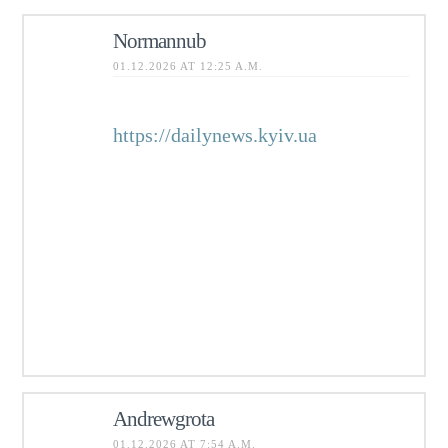
Normannub
01.12.2026 AT 12:25 A.M.
Новостной портал
https://dailynews.kyiv.ua
Украины
с проверкой фактов: важные
заявления, решения властей,
бизнес и финансы, жизнь городов
и областей, погода, транспорт,
культура. Удобные рубрики и
поиск, обновления каждый час,
коротко и по делу.
Andrewgrota
01.12.2026 AT 7:54 A.M.