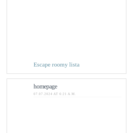
truly informative. I am gonna watch
out for brussels.
I will appreciate if you continue
this in future.
Lots of people will be benefited
from your writing. Cheers!
Escape roomy lista
homepage
07.07.2024 AT 6:21 A.M.
Hello there! This blog post couldn’t
be written much better!
Going through this article reminds
me of my previous roommate!