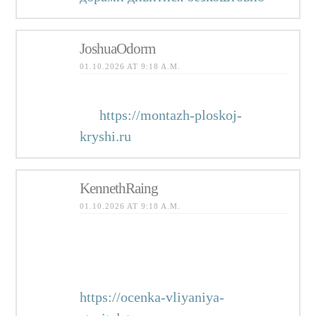
JoshuaOdorm
01.10.2026 AT 9:18 A.M.
монтаж плоской кровли цена за
м2
https://montazh-ploskoj-
kryshi.ru
KennethRaing
01.10.2026 AT 9:18 A.M.
геотехнический прогноз с
определением границы зоны
влияния реконструкции
https://ocenka-vliyaniya-