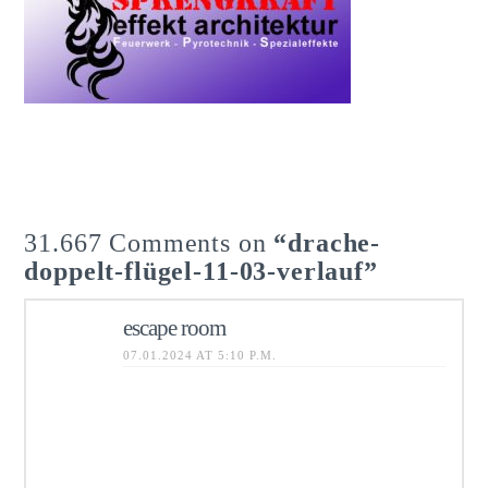
Feuerwerk Profis aus NRW
31.667 Comments on
“drache-
doppelt-flügel-11-03-verlauf”
escape room
07.01.2024 AT 5:10 P.M.
Hello there, just became aware of
your blog through Google, and
found that it’s