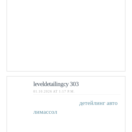
доставку по всему острову, а в
ассортименте вы найдёте цветы и
композиции на самый
взыскательный вкус. При этом мы
гордимся тем, что сохраняем
лучшие цены на острове —
красота теперь доступна без
переплат!
leveldetailingcy 303
01.10.2026 AT 1:17 P.M.
Нужен детейлинг
детейлинг авто
лимассол
специализированный
детейлинг центр на Кипре в
Лимассоле, где заботятся о