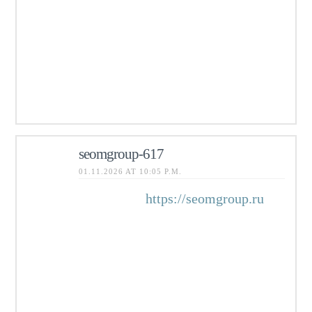
ассортимент мягких контейнеров
для сыпучих материалов.
Индивидуальные заказы, доставка
по России. Надежно, быстро,
выгодно!
seomgroup-617
01.11.2026 AT 10:05 P.M.
Белое SEO
https://seomgroup.ru
работает. Спустя год работ с
уверенностью это говорю.
Главное найти спецов, которые не
обещают золотые горы за месяц.
Нормальные результаты, это