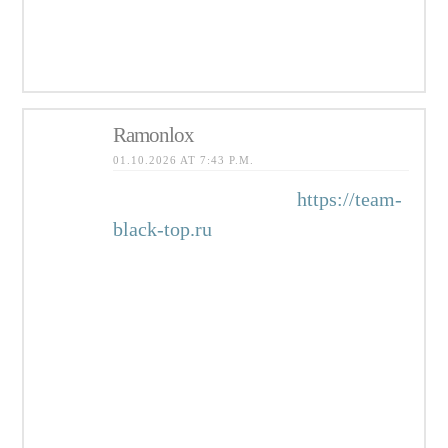
skutocne peniaze a demo.
Pravidelne aktualizujeme nase
hodnotenia a propagacne akcie.
Ramonlox
01.10.2026 AT 7:43 P.M.
Продвижение сайтов
https://team-
black-top.ru
под ключ: аудит,
стратегия, семантика,
техоптимизация, контент и
ссылки. Улучшаем позиции в
Google/Яндекс, увеличиваем
трафик и заявки. Прозрачная
отчетность, понятные KPI и
работа на результат — от старта