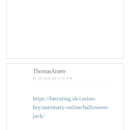
ссылки. Улучшаем позиции в
Google/Яндекс, увеличиваем
трафик и заявки. Прозрачная
отчетность, понятные KPI и
работа на результат — от старта
до стабильного роста.
ThomasAmere
01.10.2026 AT 6:30 P.M.
Rebricek najlepsich kasin
https://betrating.sk/casino-
hry/automaty-online/halloween-
jack/
na Slovensku: bezpecni
prevadzkovatelia, lukrativne