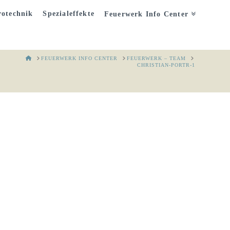
otechnik
Spezialeffekte
Feuerwerk Info Center
HOME
FEUERWERK INFO CENTER
FEUERWERK – TEAM
CHRISTIAN-PORTR-1