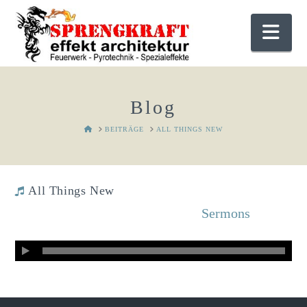
Nav
Blog
HOME
BEITRÄGE
ALL THINGS NEW
All Things New
Sprengkraft
Februar 1, 2015
Sermons